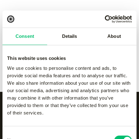
pant
pant
-
Grey
-
navy
€
50.00
€
50.00
Consent
Details
About
Kadiri kids pant
-
black
Kadiri kids pant
-
Grey
€
60.00
€
60.00
This website uses cookies
Kadiri kids pant
-
navy
Kadiri kids pant
-
white
We use cookies to personalise content and ads, to
€
60.00
€
60.00
provide social media features and to analyse our traffic.
We also share information about your use of our site with
our social media, advertising and analytics partners who
may combine it with other information that you’ve
provided to them or that they’ve collected from your use
of their services.
Alle categorieën op een
rijtje
Consent