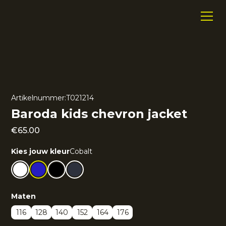
Artikelnummer:
T021214
Baroda kids chevron jacket
€
65.00
Kies jouw kleur
Cobalt
Maten
116
128
140
152
164
176