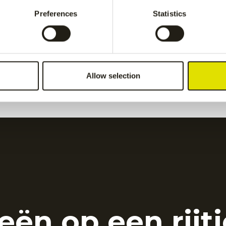
Grey
€
50.00
Preferences
Statistics
ids pant
-
Grey
Kadiri kids pant
-
navy
€
60.00
Allow selection
eën op een rijtj