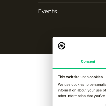
Elastane
Events
Geen eigenschappen gevonden.
Geen events gevonden.
Consent
Vergelijk
This website uses cookies
We use cookies to personalis
information about your use of
other information that you’ve
Jaipur kids performance pant
-
Jaipur 