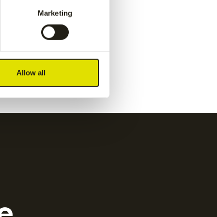
navy
€
50.00
Marketing
Kadiri kids pant
-
white
€
60.00
Allow all
e