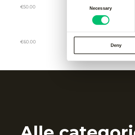
black
green
Consent
€
50.00
€
50.00
Necessary
Selection
Kadiri kids pant
-
black
Kadiri k
€
60.00
€
60.00
Deny
Alle categori