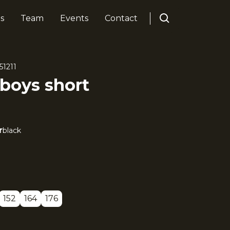
s
Team
Events
Contact
51211
boys short
r
black
152
164
176