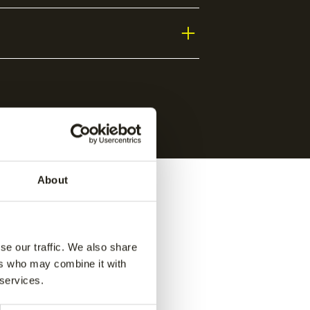
About
se our traffic. We also share
ers who may combine it with
 services.
e pant
-
Jaipur kids performance pant
-