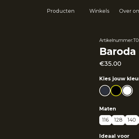
Producten
Winkels
Over on
Artikelnummer:
T0
Baroda 
€
35.00
Kies jouw kleu
Maten
116
128
140
Ideaal voor