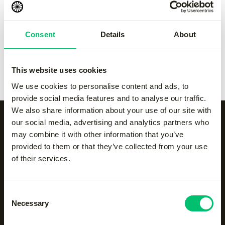
kickers
€
200.00
-
orange
€
5.00
Consent
Details
About
Sky kickers high
-
orange
€
200.00
This website uses cookies
We use cookies to personalise content and ads, to
provide social media features and to analyse our traffic.
We also share information about your use of our site with
our social media, advertising and analytics partners who
may combine it with other information that you’ve
Alle categorieën op een
provided to them or that they’ve collected from your use
of their services.
rijtje
Consent
Accessoires
Body protection
Necessary
Selection