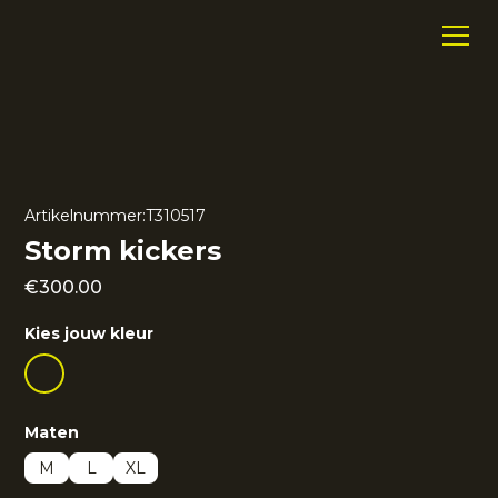
Artikelnummer:
T310517
Storm kickers
€
300.00
Kies jouw kleur
Maten
M
L
XL