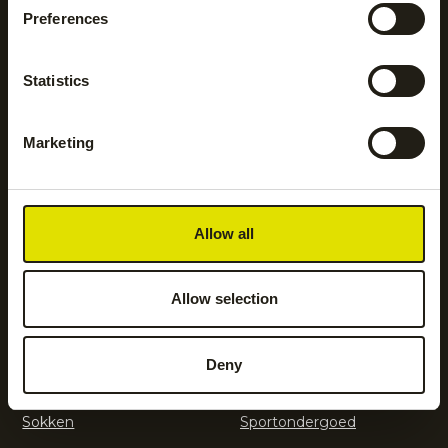
Preferences
Hockeyaccessoires
Hockeykleding
Statistics
Hockeysticks
Hoodies en sweatshirts
Marketing
Jassen
Jogging- en
trainingsbroeken
Allow all
Kickers
Leggings
Allow selection
Legguards
Shorts
Deny
Sokken
Sportondergoed