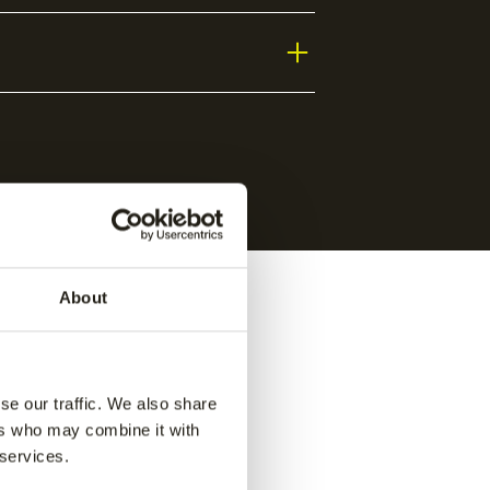
About
se our traffic. We also share
ers who may combine it with
 services.
kers
-
Sky spare strap set kickers
-
Blue
€
5.00