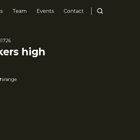
s
Team
Events
Contact
11726
kers high
r
orange