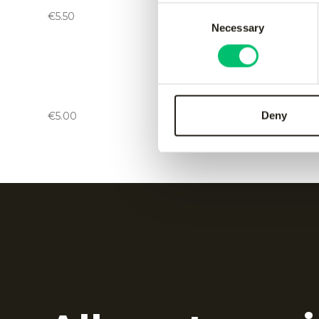
red
green
Consent
€
5.50
€
5.00
Necessary
Selection
Sky spare strap set kickers
-
Storm k
€
300.00
orange
Deny
€
5.00