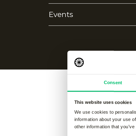
Events
Geen eigenschappen gevonden.
Geen events gevonden.
Consent
Vergelijk
This website uses cookies
We use cookies to personalis
information about your use of
other information that you’ve
Storm spare strap set kickers
-
Rise spa