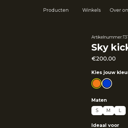
Producten
Winkels
Over on
Artikelnummer:
T3
Sky kic
€
200.00
Kies jouw kleu
Maten
S
M
L
Ideaal voor