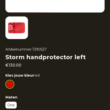
Artikelnummer:
T390527
Storm handprotector left
€
130.00
Kies jouw kleur
red
Maten
One