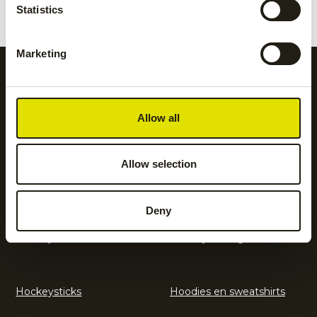
€
45.00
Statistics
Marketing
Alle categorieën op een
Allow all
rijtje
Allow selection
Accessoires
Body protection
Deny
Hockeyaccessoires
Hockeykleding
Hockeysticks
Hoodies en sweatshirts