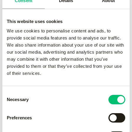
Consent
Details
About
Rise handprotector set
wise
-
green
This website uses cookies
€
80.00
We use cookies to personalise content and ads, to
provide social media features and to analyse our traffic.
We also share information about your use of our site with
Rise handprotector set
Sky handprotector set
-
our social media, advertising and analytics partners who
wise
Blue
-
yellow
€
170.00
may combine it with other information that you’ve
€
80.00
provided to them or that they’ve collected from your use
of their services.
Sky handprotector set
-
Rise tock boys
-
black
orange
€
30.00
Consent
€
170.00
Necessary
Selection
Preferences
Rise tock girls
-
black
Rise elbow protector
-
€
30.00
black