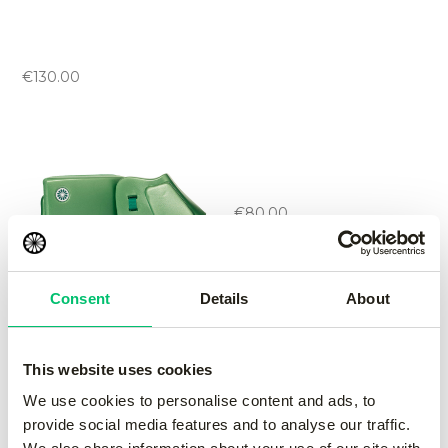
Storm handprotector
left
-
red
€
130.00
Rise handprotector set
wise
-
yellow
€
80.00
Consent
Details
About
Rise handprotector set
wise
-
green
This website uses cookies
€
80.00
We use cookies to personalise content and ads, to
provide social media features and to analyse our traffic.