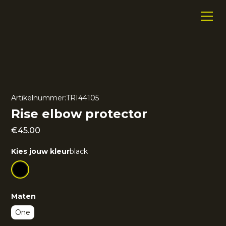
Artikelnummer:
TRI44105
Rise elbow protector
€
45.00
Kies jouw kleur
black
Maten
One