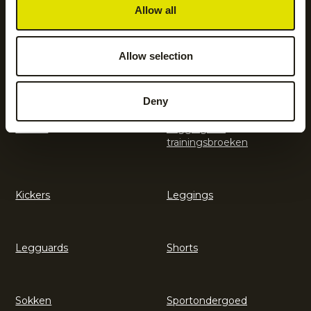
Allow all
Hockeyaccessoires
Hockeykleding
Allow selection
Hockeysticks
Hoodies en sweatshirts
Deny
Jassen
Jogging- en
trainingsbroeken
Kickers
Leggings
Legguards
Shorts
Sokken
Sportondergoed