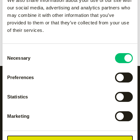
We also share information about your use of our site with
Sky handprotector set
-
Sky handprotector set
-
our social media, advertising and analytics partners who
Blue
orange
may combine it with other information that you’ve
€
170.00
€
170.00
provided to them or that they’ve collected from your use
of their services.
Rise tock boys
-
black
Rise tock girls
-
black
€
30.00
€
30.00
Consent
Necessary
Selection
Preferences
Alle categorieën op een
Statistics
rijtje
Marketing
Accessoires
Body protection