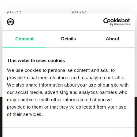
performance pant
performance pant
-
Grey
-
navy
€
55.00
€
55.00
Kadiri women pant
-
black
Kadiri women pant
-
Grey
Consent
Details
About
€
65.00
€
65.00
This website uses cookies
Kadiri women pant
-
navy
Kadiri women pant
-
We use cookies to personalise content and ads, to
€
65.00
white
provide social media features and to analyse our traffic.
€
65.00
We also share information about your use of our site with
our social media, advertising and analytics partners who
may combine it with other information that you’ve
provided to them or that they’ve collected from your use
of their services.
Alle categorieën op een
Consent