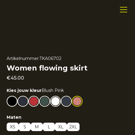
Artikelnummer:
TKA06702
Women flowing skirt
€
45.00
Kies jouw kleur
Blush Pink
Maten
XS
S
M
L
XL
2XL