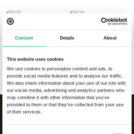
performance pant
performance pant
-
Grey
-
navy
€
55.00
€
55.00
Kadiri women pant
-
black
Kadiri women pant
-
Grey
Consent
Details
About
€
65.00
€
65.00
This website uses cookies
Kadiri women pant
-
navy
Kadiri women pant
-
We use cookies to personalise content and ads, to
€
65.00
white
provide social media features and to analyse our traffic.
€
65.00
We also share information about your use of our site with
our social media, advertising and analytics partners who
may combine it with other information that you’ve
provided to them or that they’ve collected from your use
of their services.
Alle categorieën op een
Consent