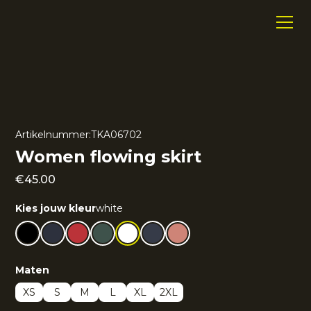
Artikelnummer:
TKA06702
Women flowing skirt
€
45.00
Kies jouw kleur
white
Maten
XS
S
M
L
XL
2XL