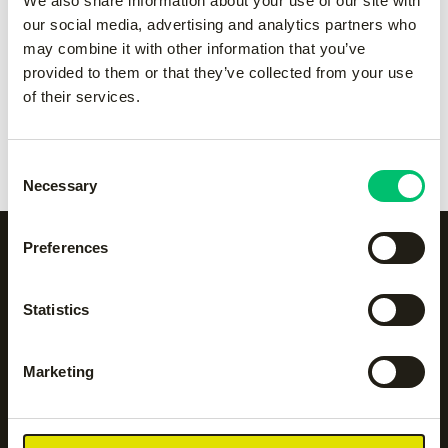
We also share information about your use of our site with
Sky handprotector set
-
Sky handprotector set
-
our social media, advertising and analytics partners who
Blue
orange
may combine it with other information that you’ve
€
170.00
€
170.00
provided to them or that they’ve collected from your use
of their services.
Rise tock boys
-
black
Rise tock girls
-
black
€
30.00
€
30.00
Consent
Necessary
Selection
Preferences
Alle categorieën op een
Statistics
rijtje
Marketing
Accessoires
Body protection