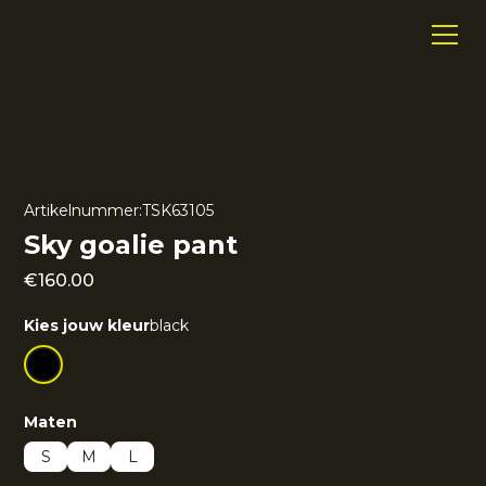
Artikelnummer:
TSK63105
Sky goalie pant
€
160.00
Kies jouw kleur
black
Maten
S
M
L