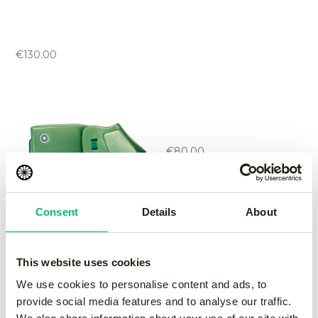
Storm handprotector
left
-
red
€
130.00
Rise handprotector set
wise
-
yellow
€
80.00
Consent
Details
About
Rise handprotector set
wise
-
green
This website uses cookies
€
80.00
We use cookies to personalise content and ads, to
provide social media features and to analyse our traffic.