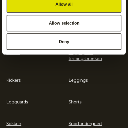
Allow all
Hockeyaccessoires
Hockeykleding
Allow selection
Hockeysticks
Hoodies en sweatshirts
Deny
Jassen
Jogging- en
trainingsbroeken
Kickers
Leggings
Legguards
Shorts
Sokken
Sportondergoed